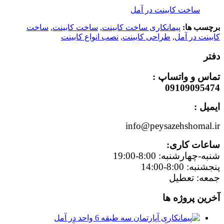
ساخت کابینت در آمل
برچسب ها:
پیمانکاری ساخت کابینت
,
ساخت کابینت
,
ساخت
کابینت در آمل
,
طراحی کابینت
,
نصب انواع کابینت
دفتر
تماس و واتساپ :
09109095474
ایمیل :
info@peysazehshomal.ir
ساعات کاری:
شنبه-چهارشنبه: 8:00-19:00
پنجشنبه: 8:00-14:00
جمعه: تعطیل
آخرین پروژه ها