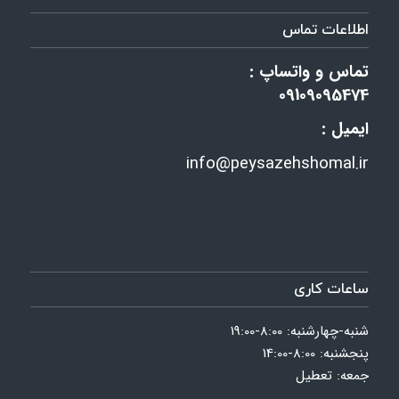
اطلاعات تماس
تماس و واتساپ :
09109095474
ایمیل :
info@peysazehshomal.ir
ساعات کاری
شنبه-چهارشنبه: 8:00-19:00
پنجشنبه: 8:00-14:00
جمعه: تعطیل