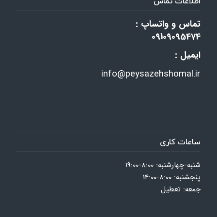
اطلاعات تماس
تماس و واتساپ :
09109095474
ایمیل :
info@peysazehshomal.ir
ساعات کاری
شنبه-چهارشنبه: 8:00-19:00
پنجشنبه: 8:00-14:00
جمعه: تعطیل