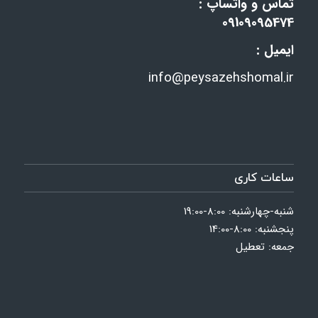
تماس و واتساپ :
09109095474
ایمیل :
info@peysazehshomal.ir
ساعات کاری
شنبه-چهارشنبه: 8:00-19:00
پنجشنبه: 8:00-14:00
جمعه: تعطیل