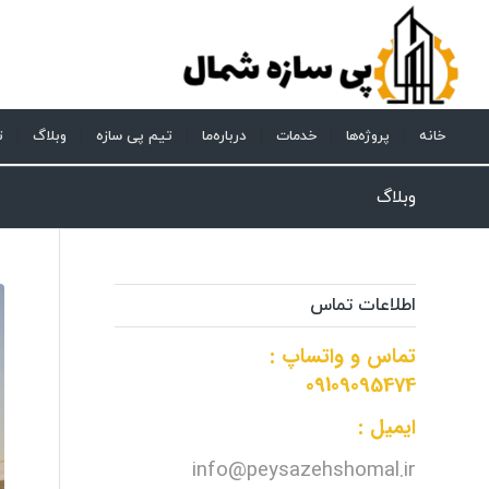
خانه
پروژه‌ها
خدمات
درباره‌ما
تیم پی سازه
وبلاگ
ت
وبلاگ
اطلاعات تماس
تماس و واتساپ :
09109095474
ایمیل :
info@peysazehshomal.ir